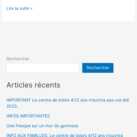
IMPORTANT
Lire la suite »
Le
centre
de
loisirs
4/12
ans
n’ouvrira
Rechercher
pas
Rechercher
cet
été
2023.
Articles récents
IMPORTANT Le centre de loisirs 4/12 ans n’ouvrira pas cet été
2023.
INFOS IMPORTANTES
Une fresque sur un mur du gymnase
INFO AUX FAMILLES: Le centre de loisirs 4/12 ans n’ouvrira