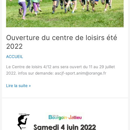
Ouverture du centre de loisirs été
2022
ACCUEIL
Le Centre de loisirs 4/12 ans sera ouvert du 11 au 29 juillet
2022. infos sur demande: ascjf-sport.anim@orange.fr
Ouverture
Lire la suite »
du
centre
de
loisirs
été
2022